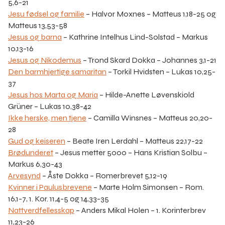
5,6-21
Jesu fødsel og familie
– Halvor Moxnes – Matteus 1,18-25 og
Matteus 13,53-58
Jesus og barna
– Kathrine Intelhus Lind-Solstad – Markus
10,13-16
Jesus og Nikodemus
– Trond Skard Dokka – Johannes 3,1-21
Den barmhjertige samaritan
– Torkil Hvidsten – Lukas 10,25-
37
Jesus hos Marta og Maria
– Hilde-Anette Løvenskiold
Grüner – Lukas 10,38-42
Ikke herske, men tjene
– Camilla Winsnes – Matteus 20,20-
28
Gud og keiseren
– Beate Iren Lerdahl – Matteus 22,17-22
Brødunderet
– Jesus metter 5000 – Hans Kristian Solbu –
Markus 6,30-43
Arvesynd
– Åste Dokka – Romerbrevet 5,12-19
Kvinner i Paulusbrevene
– Marte Holm Simonsen – Rom.
16,1-7, 1. Kor. 11,4-5 og 14,33-35
Nattverdfellesskap
– Anders Mikal Holen – 1. Korinterbrev
11,23-26