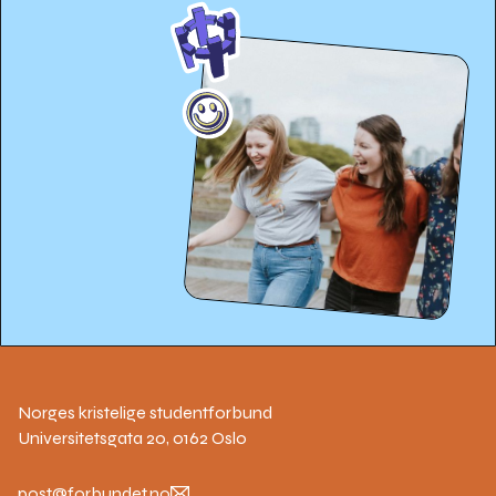
Norges kristelige studentforbund
Universitetsgata 20, 0162 Oslo
post@forbundet.no