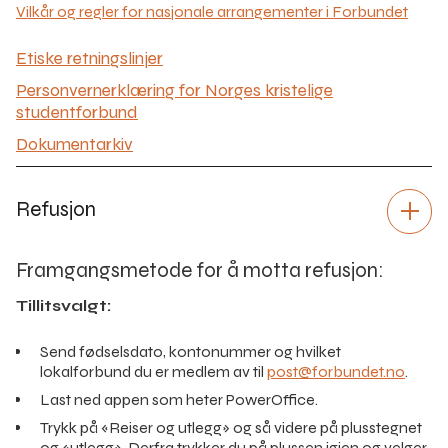
Vilkår og regler for nasjonale arrangementer i Forbundet
Etiske retningslinjer
Personvernerklæring for Norges kristelige
studentforbund
Dokumentarkiv
Refusjon
Framgangsmetode for å motta refusjon:
Tillitsvalgt:
Send fødselsdato, kontonummer og hvilket
lokalforbund du er medlem av til
post@forbundet.no
.
Last ned appen som heter PowerOffice.
Trykk på «Reiser og utlegg» og så videre på plusstegnet
og «utlegg». Derfra trykker du på plussen igjen og velger