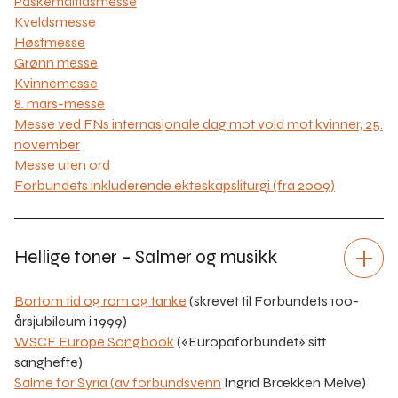
Påskemåltidsmesse
Kveldsmesse
Høstmesse
Grønn messe
Kvinnemesse
8. mars-messe
Messe ved FNs internasjonale dag mot vold mot kvinner, 25.
november
Messe uten ord
Forbundets inkluderende ekteskapsliturgi (fra 2009)
Hellige toner – Salmer og musikk
Bortom tid og rom og tanke
(skrevet til Forbundets 100-
årsjubileum i 1999)
WSCF Europe Songbook
(«Europaforbundet» sitt
sanghefte)
Salme for Syria (av forbundsvenn
Ingrid Brækken Melve)