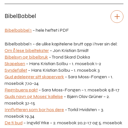
BibelBabbel
Bibelbabbel 1
– hele heftet i PDF
Bibelbabbel 1 – de ulike kapitelene brutt opp i hver sin del:
Om å lese bibeltekster
– Jon Kristian Smidt
Bibelsyn og bibelbruk
– Trond Skard Dokka
Skapelsen
– Hans Kristian Solbu – 1. mosebok 1-2
Syndefallet
– Hans Kristian Solbu – 1. mosebok 3
Gud ødelegger sitt skaperverk
– Sara Moss-Fongen – 1.
mosebok 7,10-24
Regnbuens pakt
– Sara Moss-Fongen – 1. mosebok 9,8-17
Guds navn og Moses’ kallelse
– Bjørn Olav Grüner – 2.
mosebok 3,1-15
Innflytteren som bor hos dere
– Torkil Hvidsten – 3.
mosebok 19,34
De ti bud
– Ingvild Yrke – 2. mosebok 20,2-17 og 5. mosebok