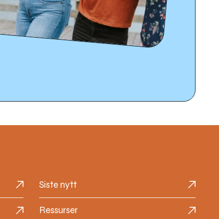
Siste nytt
Ressurser