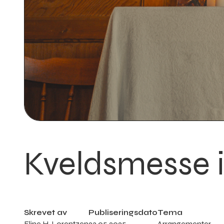
Kveldsmesse i
Skrevet av
Publiseringsdato
Tema
Eline H. Lorentzen
23
.
05
.
2025
Arrangementer