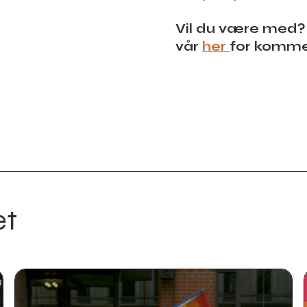
Vil du være med?
vår
her
for kommen
et