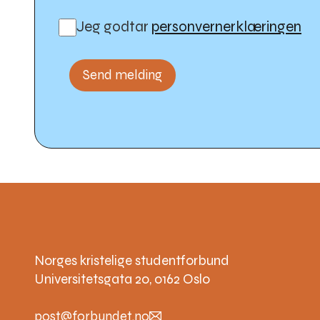
Jeg godtar
personvernerklæringen
Norges kristelige studentforbund
Universitetsgata 20, 0162 Oslo
post@forbundet.no