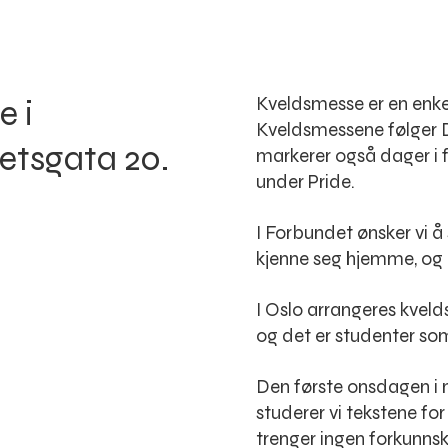
e i
Kveldsmesse er en enke
Kveldsmessene følger De
etsgata 20.
markerer også dager i 
under Pride.
I Forbundet ønsker vi å 
kjenne seg hjemme, og k
I Oslo arrangeres kveld
og det er studenter som
Den første onsdagen i m
studerer vi tekstene f
trenger ingen forkunns