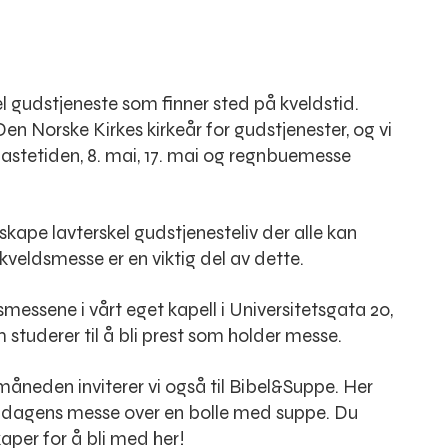
l gudstjeneste som finner sted på kveldstid.
n Norske Kirkes kirkeår for gudstjenester, og vi
fastetiden, 8. mai, 17. mai og regnbuemesse
skape lavterskel gudstjenesteliv der alle kan
veldsmesse er en viktig del av dette.
smessene i vårt eget kapell i Universitetsgata 20,
 studerer til å bli prest som holder messe.
åneden inviterer vi også til Bibel&Suppe. Her
or dagens messe over en bolle med suppe. Du
kaper for å bli med her!